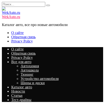
Перейти
Search
к
for:
содержанию
WekAuto.ru
Каталог авто, все про новые автомобили
О сайте
Обратная связь
Privacy Policy
О сайте
Обратная связь
Privacy Policy
Все для авто
Автохимия
Автошкола
Тюнинг
Устройство автомобиля
Шины и диски
Каталог авто
Новости
Статьи
Тест-драйвы