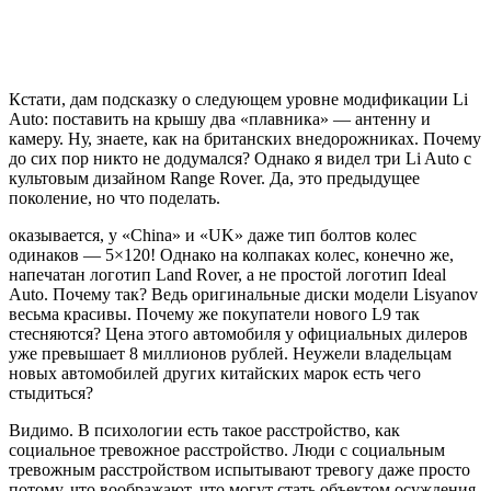
Кстати, дам подсказку о следующем уровне модификации Li
Auto: поставить на крышу два «плавника» — антенну и
камеру. Ну, знаете, как на британских внедорожниках. Почему
до сих пор никто не додумался? Однако я видел три Li Auto с
культовым дизайном Range Rover. Да, это предыдущее
поколение, но что поделать.
оказывается, у «China» и «UK» даже тип болтов колес
одинаков — 5×120! Однако на колпаках колес, конечно же,
напечатан логотип Land Rover, а не простой логотип Ideal
Auto. Почему так? Ведь оригинальные диски модели Lisyanov
весьма красивы. Почему же покупатели нового L9 так
стесняются? Цена этого автомобиля у официальных дилеров
уже превышает 8 миллионов рублей. Неужели владельцам
новых автомобилей других китайских марок есть чего
стыдиться?
Видимо. В психологии есть такое расстройство, как
социальное тревожное расстройство. Люди с социальным
тревожным расстройством испытывают тревогу даже просто
потому, что воображают, что могут стать объектом осуждения