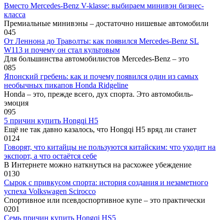
Вместо Mercedes-Benz V-klasse: выбираем минивэн бизнес-
класса
Премиальные минивэны – достаточно нишевые автомобили
0
45
От Леннона до Траволты: как появился Mercedes-Benz SL
W113 и почему он стал культовым
Для большинства автомобилистов Mercedes-Benz – это
0
85
Японский гребень: как и почему появился один из самых
необычных пикапов Honda Ridgeline
Honda – это, прежде всего, дух спорта. Это автомобиль-
эмоция
0
95
5 причин купить Hongqi H5
Ещё не так давно казалось, что Hongqi H5 вряд ли станет
0
124
Говорят, что китайцы не пользуются китайским: что уходит на
экспорт, а что остаётся себе
В Интернете можно наткнуться на расхожее убеждение
0
130
Сырок с привкусом спорта: история создания и незаметного
успеха Volkswagen Scirocco
Спортивное или псевдоспортивное купе – это практически
0
201
Семь причин купить Hongqi HS5