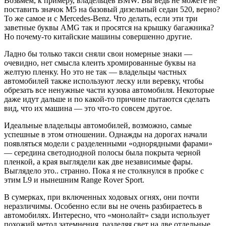
Возьмем, к примеру, владельцев BMW. Вы ведь не можете не
поставить значок M5 на базовый дизельный седан 520, верно?
То же самое и с Mercedes-Benz. Что делать, если эти три
заветные буквы AMG так и просятся на крышку багажника?
Но почему-то китайские машины совершенно другие.
Ладно бы только такси сняли свои номерные знаки —
очевидно, нет смысла клеить хромированные буквы на
желтую пленку. Но это не так — владельцы частных
автомобилей также используют леску или веревку, чтобы
обрезать все ненужные части кузова автомобиля. Некоторые
даже идут дальше и по какой-то причине пытаются сделать
вид, что их машина — это что-то совсем другое.
Идеальные владельцы автомобилей, возможно, самые
успешные в этом отношении. Однажды на дорогах начали
появляться модели с разделенными «однорядными фарами»
— середина светодиодной полосы была покрыта черной
пленкой, а края выглядели как две независимые фары.
Выглядело это.. странно. Пока я не столкнулся в пробке с
этим L9 и нынешним Range Rover Sport.
В сумерках, при включенных ходовых огнях, они почти
неразличимы. Особенно если вы не очень разбираетесь в
автомобилях. Интересно, что «монолайт» сзади использует
похожий метод затемнения, разделяя свет на две отдельные