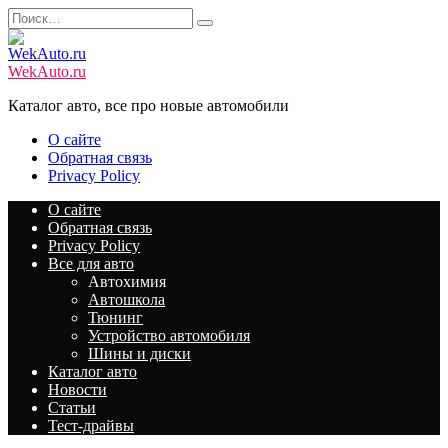
Перейти
Search
к
for:
содержанию
WekAuto.ru
Каталог авто, все про новые автомобили
О сайте
Обратная связь
Privacy Policy
О сайте
Обратная связь
Privacy Policy
Все для авто
Автохимия
Автошкола
Тюнинг
Устройство автомобиля
Шины и диски
Каталог авто
Новости
Статьи
Тест-драйвы