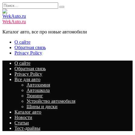
Перейти
Search
к
for:
содержанию
WekAuto.ru
Каталог авто, все про новые автомобили
О сайте
Обратная связь
Privacy Policy
О сайте
Обратная связь
Privacy Policy
Все для авто
Автохимия
Автошкола
Тюнинг
Устройство автомобиля
Шины и диски
Каталог авто
Новости
Статьи
Тест-драйвы