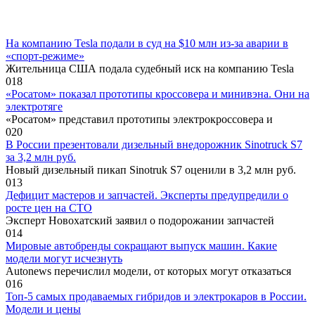
На компанию Tesla подали в суд на $10 млн из-за аварии в
«спорт-режиме»
Жительница США подала судебный иск на компанию Tesla
0
18
«Росатом» показал прототипы кроссовера и минивэна. Они на
электротяге
«Росатом» представил прототипы электрокроссовера и
0
20
В России презентовали дизельный внедорожник Sinotruck S7
за 3,2 млн руб.
Новый дизельный пикап Sinotruk S7 оценили в 3,2 млн руб.
0
13
Дефицит мастеров и запчастей. Эксперты предупредили о
росте цен на СТО
Эксперт Новохатский заявил о подорожании запчастей
0
14
Мировые автобренды сокращают выпуск машин. Какие
модели могут исчезнуть
Autonews перечислил модели, от которых могут отказаться
0
16
Топ-5 самых продаваемых гибридов и электрокаров в России.
Модели и цены