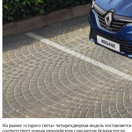
На рынке «старого света» четырехдверная модель поставляется
соответствует новым европейским стандартам безопасности.