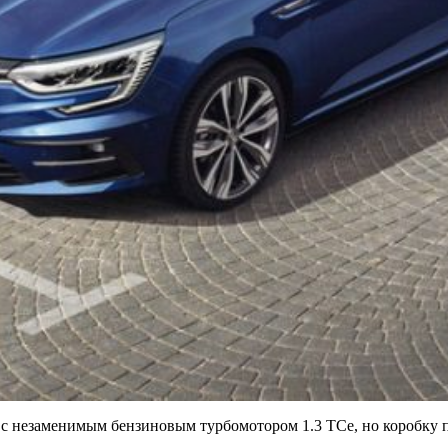
 с незаменимым бензиновым турбомотором 1.3 TCe, но коробку п