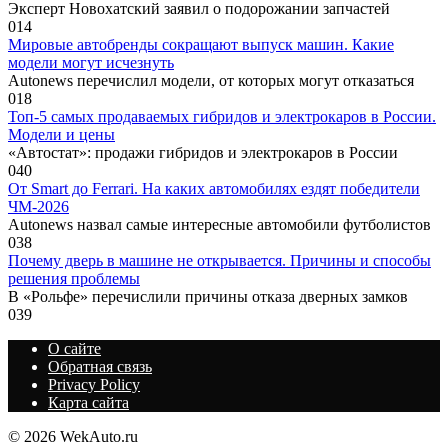
Эксперт Новохатский заявил о подорожании запчастей
0
14
Мировые автобренды сокращают выпуск машин. Какие
модели могут исчезнуть
Autonews перечислил модели, от которых могут отказаться
0
18
Топ-5 самых продаваемых гибридов и электрокаров в России.
Модели и цены
«Автостат»: продажи гибридов и электрокаров в России
0
40
От Smart до Ferrari. На каких автомобилях ездят победители
ЧМ-2026
Autonews назвал самые интересные автомобили футболистов
0
38
Почему дверь в машине не открывается. Причины и способы
решения проблемы
В «Рольфе» перечислили причины отказа дверных замков
0
39
О сайте
Обратная связь
Privacy Policy
Карта сайта
© 2026 WekAuto.ru