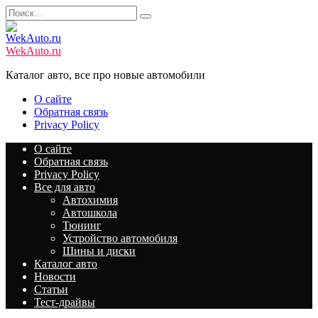
Перейти
Search
к
for:
содержанию
WekAuto.ru
Каталог авто, все про новые автомобили
О сайте
Обратная связь
Privacy Policy
О сайте
Обратная связь
Privacy Policy
Все для авто
Автохимия
Автошкола
Тюнинг
Устройство автомобиля
Шины и диски
Каталог авто
Новости
Статьи
Тест-драйвы