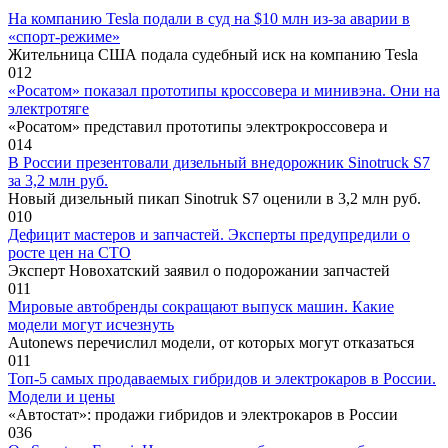
На компанию Tesla подали в суд на $10 млн из-за аварии в
«спорт-режиме»
Жительница США подала судебный иск на компанию Tesla
0
12
«Росатом» показал прототипы кроссовера и минивэна. Они на
электротяге
«Росатом» представил прототипы электрокроссовера и
0
14
В России презентовали дизельный внедорожник Sinotruck S7
за 3,2 млн руб.
Новый дизельный пикап Sinotruk S7 оценили в 3,2 млн руб.
0
10
Дефицит мастеров и запчастей. Эксперты предупредили о
росте цен на СТО
Эксперт Новохатский заявил о подорожании запчастей
0
11
Мировые автобренды сокращают выпуск машин. Какие
модели могут исчезнуть
Autonews перечислил модели, от которых могут отказаться
0
11
Топ-5 самых продаваемых гибридов и электрокаров в России.
Модели и цены
«Автостат»: продажи гибридов и электрокаров в России
0
36