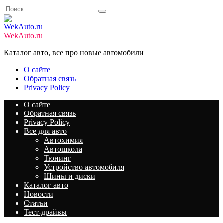
Перейти
Search
к
for:
содержанию
WekAuto.ru
Каталог авто, все про новые автомобили
О сайте
Обратная связь
Privacy Policy
О сайте
Обратная связь
Privacy Policy
Все для авто
Автохимия
Автошкола
Тюнинг
Устройство автомобиля
Шины и диски
Каталог авто
Новости
Статьи
Тест-драйвы