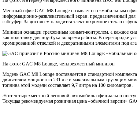
На фото: Интерьер четырехместного минивэна GAC M8 Loung
Местный офис GAC M8 Lounge называет его «мобильным офисом
информационно-развлекательный экран, предназначенный для п
сабвуфер. За дисплеем находится электрохромное стекло с фун
Минивэн оснащен трехзонным климат-контролем, а каждое сид
как подставку для ноутбука во время работы. В перегородке ус
хромированной отделкой и декоративными элементами под агат
На фото: GAC M8 Lounge, четырехместный минивэн
Модель GAC M8 Lounge поставляется в стандартной комплек
двигателем мощностью 231 л с и максимальным крутящим момент
топлива этой модели составляет 9,7 литра на 100 километров.
Этот четырехместный легковой автомобиль официально поступи
Текущая рекомендуемая розничная цена «обычной версии» GAC M