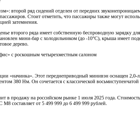
e
»: второй ряд сидений отделен от передних звуконепроницаем
ассажиров. Стоит отметить, что пассажиры также могут исполь
кцией затемнения.
енье второго ряда имеет собственную беспроводную зарядку для
тановлен мини-бар с холодильником (до -10°C), крыша имеет под
овое дерево.
тации «начинка». Этот переднеприводный минивэн оснащен 2,
ом 380 Нм. Он сочетается с классической восьмиступенчатой ​​
т в продажу на российском рынке 1 июля 2025 года. Стоимость
8 составляет от 5 499 999 до 6 499 999 рублей.