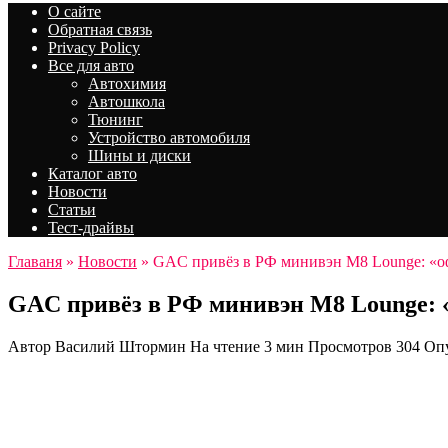
О сайте
Обратная связь
Privacy Policy
Все для авто
Автохимия
Автошкола
Тюнинг
Устройство автомобиля
Шины и диски
Каталог авто
Новости
Статьи
Тест-драйвы
Главаня
»
Новости
»
GAC привёз в РФ минивэн M8 Lounge: «о
GAC привёз в РФ минивэн M8 Lounge: 
Автор
Василий Штормин
На чтение
3 мин
Просмотров
304
Оп