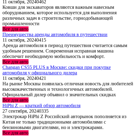
11 октября, 2024
0
462
Ковши для экскаваторов являются важным навесным
оборудованием, которое используется для выполнения
различных задач в строительстве, горнодобывающей
промышленности
Все для авто
Преимущества аренды автомобиля в путешествии
11 октября, 2024
0
415
Аренда автомобиля в период путешествия считается самым
удобным решением. Современная исправная машина
обеспечит необходимую мобильность и комфорт.
Все для авто
Changan CS55 PLUS в Москве: скидки при покупке
автомобиля у официального дилера
11 октября, 2024
0
421
На рынке Москвы появилась отличная новость для любителей
высококачественных и технологичных автомобилей.
Официальный дилер объявил о значительных скидках
Все для авто
HiPhi Z — краткий обзор автомобиля
27 сентября, 2024
0
335
Электрокар HiPhi Z Российский авторынок пополняется из
Китая не только традиционными автомобилями с
бензиновыми двигателями, но и электрокарами.
Все для авто