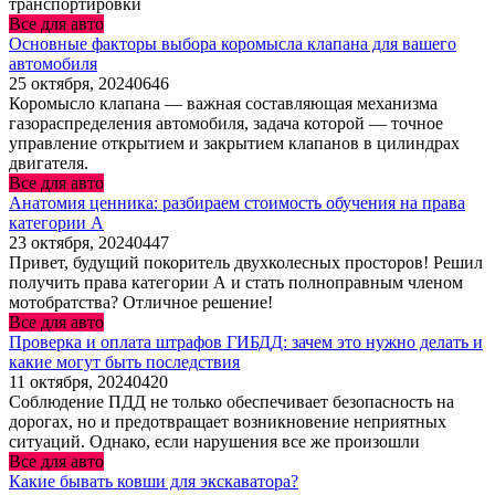
транспортировки
Все для авто
Основные факторы выбора коромысла клапана для вашего
автомобиля
25 октября, 2024
0
646
Коромысло клапана — важная составляющая механизма
газораспределения автомобиля, задача которой — точное
управление открытием и закрытием клапанов в цилиндрах
двигателя.
Все для авто
Анатомия ценника: разбираем стоимость обучения на права
категории А
23 октября, 2024
0
447
Привет, будущий покоритель двухколесных просторов! Решил
получить права категории А и стать полноправным членом
мотобратства? Отличное решение!
Все для авто
Проверка и оплата штрафов ГИБДД: зачем это нужно делать и
какие могут быть последствия
11 октября, 2024
0
420
Соблюдение ПДД не только обеспечивает безопасность на
дорогах, но и предотвращает возникновение неприятных
ситуаций. Однако, если нарушения все же произошли
Все для авто
Какие бывать ковши для экскаватора?