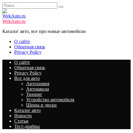
Перейти
Search
к
for:
содержанию
WekAuto.ru
Каталог авто, все про новые автомобили
О сайте
Обратная связь
Privacy Policy
О сайте
Обратная связь
Privacy Policy
Все для авто
Автохимия
Автошкола
Тюнинг
Устройство автомобиля
Шины и диски
Каталог авто
Новости
Статьи
Тест-драйвы