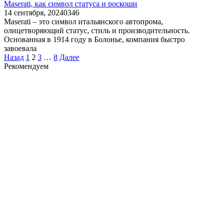
Maserati, как символ статуса и роскоши
14 сентября, 2024
0
346
Maserati – это символ итальянского автопрома,
олицетворяющий статус, стиль и производительность.
Основанная в 1914 году в Болонье, компания быстро
завоевала
Пагинация
Назад
1
2
3
…
8
Далее
записей
Рекомендуем