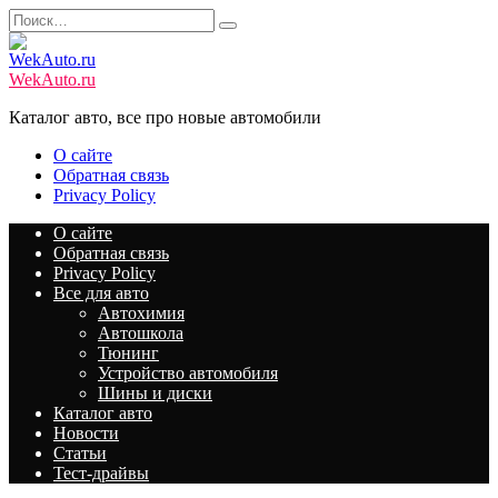
Перейти
Search
к
for:
содержанию
WekAuto.ru
Каталог авто, все про новые автомобили
О сайте
Обратная связь
Privacy Policy
О сайте
Обратная связь
Privacy Policy
Все для авто
Автохимия
Автошкола
Тюнинг
Устройство автомобиля
Шины и диски
Каталог авто
Новости
Статьи
Тест-драйвы