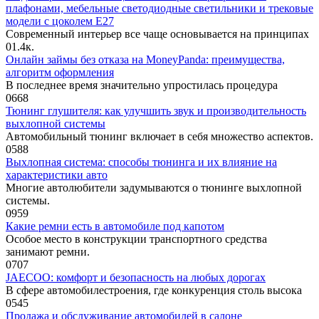
плафонами, мебельные светодиодные светильники и трековые
модели с цоколем Е27
Современный интерьер все чаще основывается на принципах
0
1.4к.
Онлайн займы без отказа на MoneyPanda: преимущества,
алгоритм оформления
В последнее время значительно упростилась процедура
0
668
Тюнинг глушителя: как улучшить звук и производительность
выхлопной системы
Автомобильный тюнинг включает в себя множество аспектов.
0
588
Выхлопная система: способы тюнинга и их влияние на
характеристики авто
Многие автолюбители задумываются о тюнинге выхлопной
системы.
0
959
Какие ремни есть в автомобиле под капотом
Особое место в конструкции транспортного средства
занимают ремни.
0
707
JAECOO: комфорт и безопасность на любых дорогах
В сфере автомобилестроения, где конкуренция столь высока
0
545
Продажа и обслуживание автомобилей в салоне