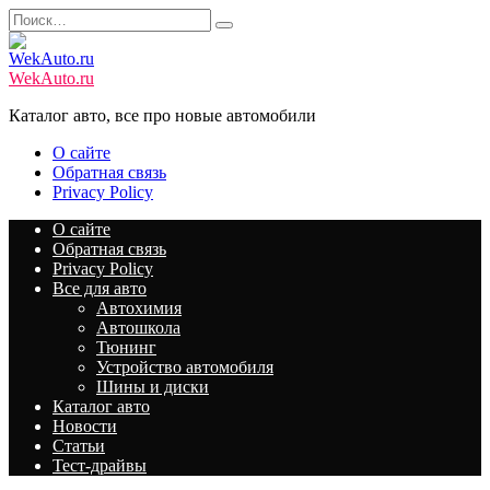
Перейти
Search
к
for:
содержанию
WekAuto.ru
Каталог авто, все про новые автомобили
О сайте
Обратная связь
Privacy Policy
О сайте
Обратная связь
Privacy Policy
Все для авто
Автохимия
Автошкола
Тюнинг
Устройство автомобиля
Шины и диски
Каталог авто
Новости
Статьи
Тест-драйвы