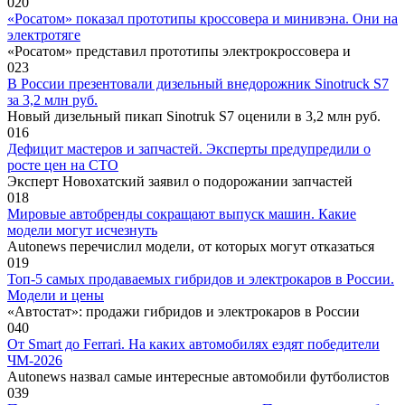
0
20
«Росатом» показал прототипы кроссовера и минивэна. Они на
электротяге
«Росатом» представил прототипы электрокроссовера и
0
23
В России презентовали дизельный внедорожник Sinotruck S7
за 3,2 млн руб.
Новый дизельный пикап Sinotruk S7 оценили в 3,2 млн руб.
0
16
Дефицит мастеров и запчастей. Эксперты предупредили о
росте цен на СТО
Эксперт Новохатский заявил о подорожании запчастей
0
18
Мировые автобренды сокращают выпуск машин. Какие
модели могут исчезнуть
Autonews перечислил модели, от которых могут отказаться
0
19
Топ-5 самых продаваемых гибридов и электрокаров в России.
Модели и цены
«Автостат»: продажи гибридов и электрокаров в России
0
40
От Smart до Ferrari. На каких автомобилях ездят победители
ЧМ-2026
Autonews назвал самые интересные автомобили футболистов
0
39